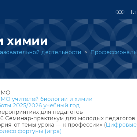
Г
и химии
азовательной деятельности
Профессиональ
ММО
ММО учителей биологии и химии
оты 2025/2026 учебный год
мероприятиях для педагогов
26 Семинар-практикум для молодых педагогов 
рия: от темы урока — к профессии» (
Цифровые 
олесо фортуны (игра)