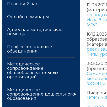
Правовой час
12.03.20
(матери
по подго
Онлайн семинары
Игра Зна
МЭО)
Адресная методическая
помощь
16.12.20
образова
(матери
Профессиональные
реализа
объединения
Типы уро
30.10.20
Методическое
сопровождение
(презент
общеобразовательных
Самомене
организаций
методиче
ФООП и
Методическое
Цифровы
сопровождение дошкольного
ЦОК во 
образования