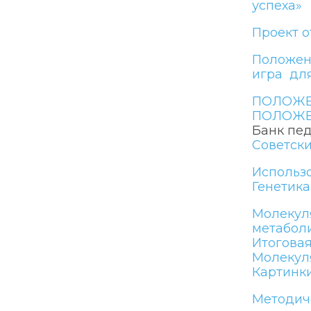
успеха»
Проект о
Положен
игра дл
ПОЛОЖЕН
ПОЛОЖЕ
Банк пед
Cоветск
Использо
Генетика
Молекул
метаболи
Итоговая
Молекул
Картинк
Методич