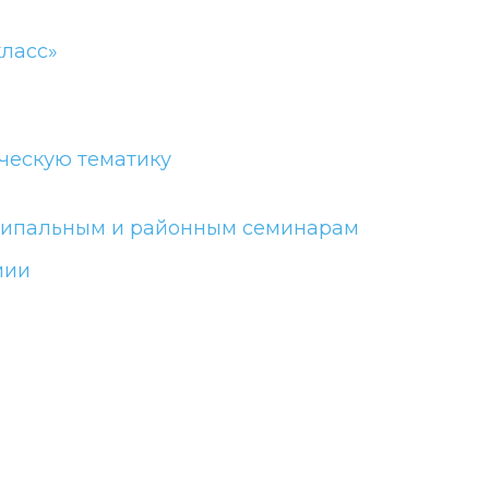
класс»
ческую тематику
иципальным и районным семинарам
иии