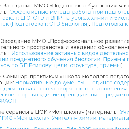
26 Заседание ММО «Подготовка обучающихся к
алы:
Эффективные методы работы при подготов
товке к ЕГЭ, ОГЭ и ВПР на уроках химии и биол
ток (Подготовка к ОГЭ биология)
,
Подготовка к
25 Заседание ММО «Профессиональное развитие
тельного пространства и введения обновленн
алы:
Использование активных видов деятельно
ции предметного обучения биологии
,
Приемы п
ков по Б.П.Есипову: цели, структура, приемы
)
25 Семинар-практикум «Школа молодого педаг
ации:
Нормативные документы — единое содер
джмент как основа творческого становления 
ское сопровождение преподавание предметов 
 ФАОП
е сервисы в ЦОК «Моя школа» (материалы:
Уч
ФГИС «Моя школа»
,
Учителям химии: материалы