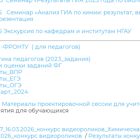
25 Семинар «Результаты ГИА 2025 года по биол
25 Семинар «Анализ ГИА по химии: результат,
резентация
25 Экскурсия по кафедрам и институтам НГАУ
-ФРОНТУ ( для педагогов)
ика педагогов (2023_задания)
и оценки заданий ФГ
аты_ВПР
аты_ЕГЭ
аты_ОГЭ
март_2024
23 Материалы проектировочной сессии для учи
ятия для обучающихся
7_16.03.2026_конкурс видеороликов_Химическ
.2026_конкурс видеороликов
/
Результаты конк