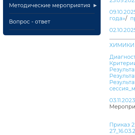
25.09.20
Методические мероприятия
09.10.20
года»
/
п
Вопрос - ответ
02.10.20
ХИМИКИ 
Диагност
Критери
Результ
Результ
Результ
сессия_
03.11.20
Меропри
Приказ 2
27_16.03