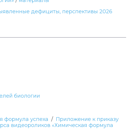
огии»
/
материалы
 выявленные дефициты, перспективы 2026
телей биологии
ая формула успеха
/
Приложение к приказу
урса видеороликов «Химическая формула