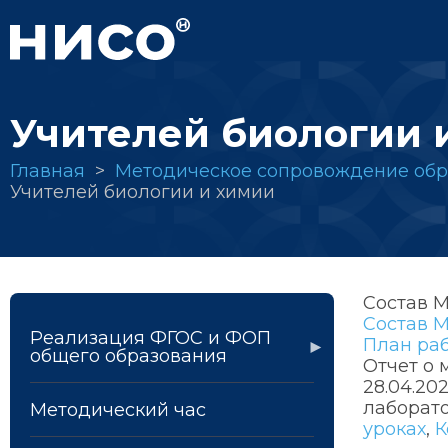
Перейти
к
основному
содержанию
Учителей биологии 
Строка
Главная
Методическое сопровождение обр
Учителей биологии и химии
навигации
Состав 
Состав 
Реализация ФГОС и ФОП
План раб
общего образования
Отчет о 
28.04.20
лаборато
Методический час
уроках
,
К