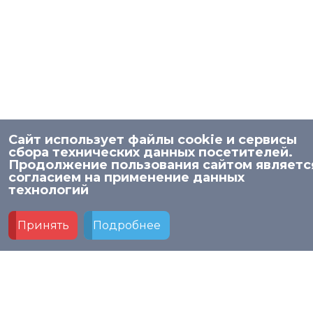
Сайт использует файлы cookie и сервисы
сбора технических данных посетителей.
Продолжение пользования сайтом являетс
Методическое сопровождение
согласием на применение данных
образовательной деятельности
© 2026 НИСО
технологий
Политика в отношении обработки персональных
данных в МАУ ДПО «НИСО»
Принять
Подробнее