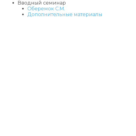
дошкольных
развития
есть»
ко
Вводный семинар
образовательных
ДОО»
Оберемок С.М.
организаций»
Дополнительные материалы