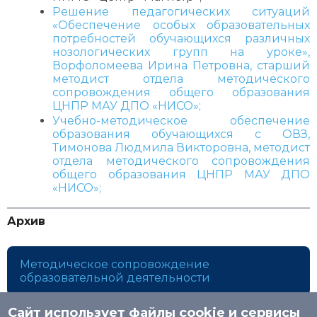
Решение педагогических ситуаций
«Обеспечение особых образовательных
потребностей обучающихся различных
нозологических групп на уроке»,
Ворфоломеева Ирина Петровна, старший
методист отдела методического
сопровождения общего образования
ЦНПР МАУ ДПО «НИСО»;
Учебно-методическое обеспечение
образования обучающихся с ОВЗ,
Тимонова Людмила Викторовна, методист
отдела методического сопровождения
общего образования ЦНПР МАУ ДПО
«НИСО»;
Архив
Методическое сопровождение
образовательной деятельности
Сайт использует файлы cookie и сервисы