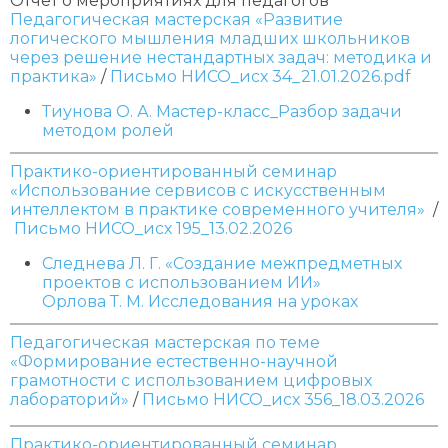
Отчет о мероприятиях для педагогов
Педагогическая мастерская «Развитие
логического мышления младших школьников
через решение нестандартных задач: методика и
практика»
/
Письмо НИСО_исх 34_21.01.2026.pdf
Тиунова О. А. Мастер-класс_Разбор задачи
методом ролей
Практико-ориентированный семинар
«Использование сервисов с искусственным
интеллектом в практике современного учителя»
/
Письмо НИСО_исх 195_13.02.2026
Следнева Л. Г. «Создание межпредметных
проектов с использованием ИИ»
Орлова Т. М. Исследования на уроках
Педагогическая мастерская по теме
«Формирование естественно-научной
грамотности с использованием цифровых
лабораторий»
/
Письмо НИСО_исх 356_18.03.2026
Практико-ориентированный семинар