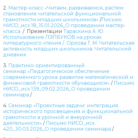
2.
Мастер-класс «Читаем, развиваемся, растём:
становление читательской функциональной
грамотности младших школьников»
/
Письмо
НИСО_исх 18_15.01.2026_О проведении мастер-
класса
/ Презентации
Тараскина А. Ю.
Использование ЛЭПБУКОВ на уроках
литературного чтения /
Орлова Т. М. Читательская
активность младших школьников. Читательский
дневник
3.
Практико-ориентированный
семинар «Педагогическое обеспечение
современного урока: развитие математической и
финансовой грамотности обучающихся»
/
Письмо
НИСО_исх 139_09.02.2026_О проведении
семинара
/
4.
Семинар «Проектные задачи: интеграция
исторического просвещения и функциональной
грамотности в урочной и внеурочной
деятельности»
/
Письмо НИСО_исх
420_30.03.2026_О проведении семинара
/