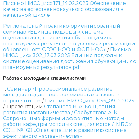
Письмо НИСО_исх 171_14.02.2025 Обеспечение
качества естественнонаучного образования в
начальной школе
Региональный практико-ориентированный
семинар «Единые подходы к системе
оценивания достижения обучающимися
планируемых результатов в условиях реализации
обновленного ФГОС НОО и ФОП НОО»
/
Письмо
НИСО _исх 302_17.03.2025 Единые подходы к
системе оценивания достижения обучающимияс
планируемых результатов.pdf
Работа с молодыми специалистами
1.
Семинар «Профессиональное развитие
молодых педагогов: современные вызовы и
перспективы»
/
Письмо НИСО_исх 1056_09.12.2025
/ Презентации
Степанова Н. А. Концепция
развития наставничества /
Сарбулатова А. К.
Современные формы и эффективные методы
работы кафедры молодых специалистов /
МБОУ
СОШ № 160 «От адаптации к развитию система
эфективного наставничества»