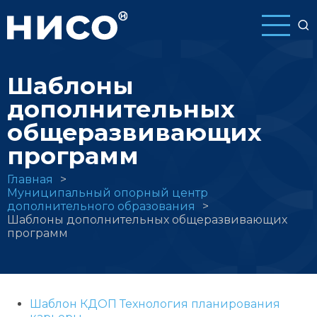
Перейти
к
основному
содержанию
Шаблоны
дополнительных
общеразвивающих
программ
Строка
Главная
Муниципальный опорный центр
навигации
дополнительного образования
Шаблоны дополнительных общеразвивающих
программ
Шаблон КДОП Технология планирования