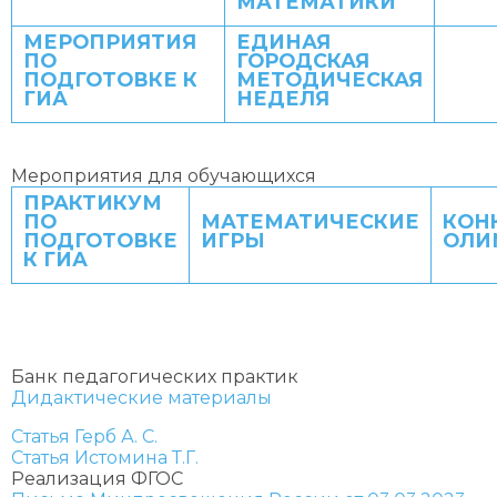
МАТЕМАТИКИ
МЕРОПРИЯТИЯ
ЕДИНАЯ
ПО
ГОРОДСКАЯ
ПОДГОТОВКЕ К
МЕТОДИЧЕСКАЯ
ГИА
НЕДЕЛЯ
Мероприятия для обучающихся
ПРАКТИКУМ
ПО
МАТЕМАТИЧЕСКИЕ
КОН
ПОДГОТОВКЕ
ИГРЫ
ОЛИ
К ГИА
Банк педагогических практик
Дидактические материалы
Статья Герб А. С.
Статья Истомина Т.Г.
Реализация ФГОС