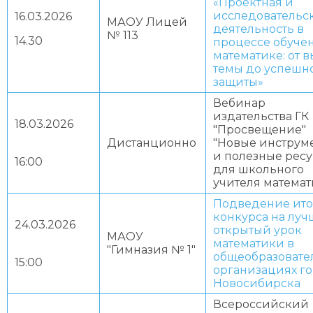
«Проектная и
исследовательс
16.03.2026
МАОУ Лицей
деятельность в
№ 113
14.30
процессе обуче
математике: от 
темы до успешн
защиты»
Вебинар
издательства ГК
18.03.2026
"Просвещение"
Дистанционно
"Новые инструм
и полезные рес
16:00
для школьного
учителя математ
Подведение ито
конкурса на лу
24.03.2026
открытый урок
МАОУ
математики в
"Гимназия № 1"
общеобразовате
15:00
организациях г
Новосибирска
Всероссийский