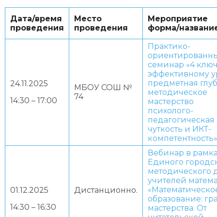
Дата/время
Место
Мероприятие
проведения
проведения
форма/названи
Практико-
ориентированн
семинар «4 ключ
эффективному у
предметная глуб
24.11.2025
МБОУ СОШ №
методическое
74
14:30 – 17:00
мастерство
психолого-
педагогическая
чуткость и ИКТ-
компетентность
Вебинар в рамк
Единого городс
методического 
учителей матем
«Математическо
01.12.2025
Дистанционно.
образование: гр
14:30 – 16:30
мастерства. От