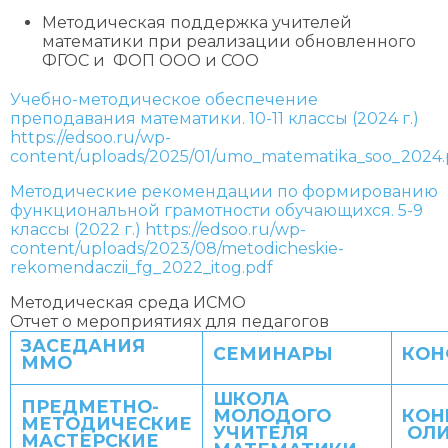
Методическая поддержка учителей
математики при реализации обновленного
ФГОС и ФОП ООО и СОО
Учебно-методическое обеспечение
преподавания математики. 10-11 классы (2024 г.)
https://edsoo.ru/wp-
content/uploads/2025/01/umo_matematika_soo_2024.
Методические рекомендации по формированию
функциональной грамотности обучающихся. 5-9
классы (2022 г.)
https://edsoo.ru/wp-
content/uploads/2023/08/metodicheskie-
rekomendaczii_fg_2022_itog.pdf
Методическая среда ИСМО
Отчет о мероприятиях для педагогов
ЗАСЕДАНИЯ
СЕМИНАРЫ
КОН
ММО
ШКОЛА
ПРЕДМЕТНО-
МОЛОДОГО
КОН
МЕТОДИЧЕСКИЕ
УЧИТЕЛЯ
ОЛ
МАСТЕРСКИЕ