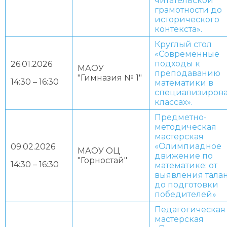
читательской
грамотности до
исторического
контекста».
Круглый стол
«Современные
подходы к
26.01.2026
МАОУ
преподаванию
"Гимназия № 1"
14:30 – 16:30
математики в
специализиров
классах».
Предметно-
методическая
мастерская
«Олимпиадное
09.02.2026
МАОУ ОЦ
движение по
"Горностай"
14:30 – 16:30
математике: от
выявления тала
до подготовки
победителей»
Педагогическая
мастерская