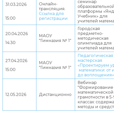
семинар
Онлайн-
31.03.2026
образовательно
трансляция.
платформы «Янд
Ссылка для
Учебник» для
15:00
регистрации
учителей матем
Городская
предметно-
20.04.2026
МАОУ
методическая
"Гимназия № 1"
14:30
олимпиада для
учителей матем
Педагогическая
мастерская
27.04.2026
МАОУ
«Проектируем у
"Гимназия № 1"
15:00
математики: от 
до воплощения»
Вебинар
"Формирование
математической
12.05.2026
Дистанционно
грамотности в 5-
классах: содерж
методы и средст