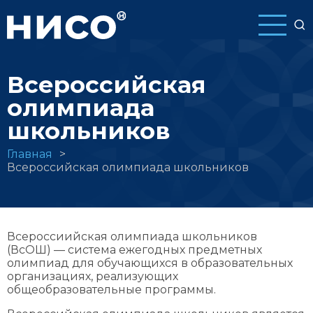
Перейти
к
основному
содержанию
Всероссийская
олимпиада
школьников
Строка
Главная
Всероссийская олимпиада школьников
навигации
Всероссиийская олимпиада школьников
(ВсОШ) — система ежегодных предметных
олимпиад для обучающихся в образовательных
организациях, реализующих
общеобразовательные программы.