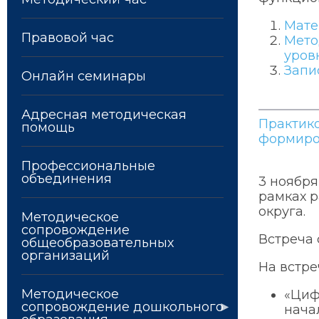
Мате
Правовой час
Мето
уров
Запи
Онлайн семинары
Адресная методическая
Практик
помощь
формиро
Профессиональные
объединения
3 ноября
рамках р
округа.
Методическое
сопровождение
Встреча 
общеобразовательных
организаций
На встре
Методическое
«Циф
сопровождение дошкольного
нача