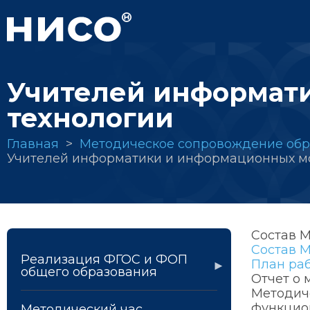
Перейти
к
основному
содержанию
Учителей информат
технологии
Строка
Главная
Методическое сопровождение обр
Учителей информатики и информационных м
навигации
Состав 
Состав 
Реализация ФГОС и ФОП
План раб
общего образования
Отчет о 
Методич
функцио
Методический час