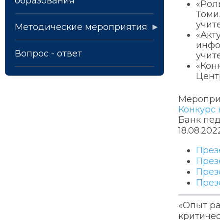
образования
«Рол
Томи
учит
Методические мероприятия
«Акт
инфо
Вопрос - ответ
учит
«Кон
Цент
Меропри
Конкурс 
Банк пед
18.08.20
През
През
През
През
«Опыт ра
критиче