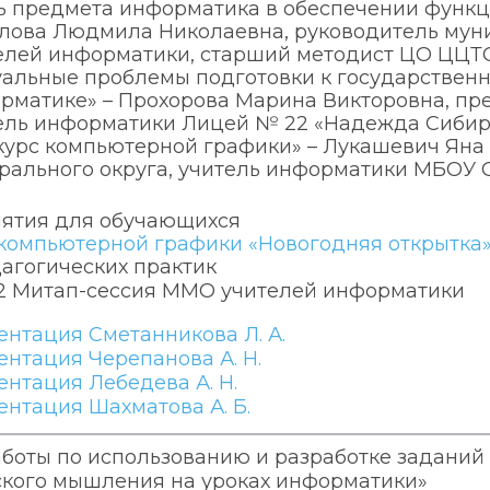
ь предмета информатика в обеспечении функц
лова Людмила Николаевна, руководитель мун
елей информатики, старший методист ЦО ЦЦТ
уальные проблемы подготовки к государственн
рматике» – Прохорова Марина Викторовна, пре
ель информатики Лицей № 22 «Надежда Сибир
курс компьютерной графики» – Лукашевич Яна
рального округа, учитель информатики МБОУ 
ятия для обучающихся
компьютерной графики «Новогодняя открытка»
агогических практик
22 Митап-сессия ММО учителей информатики
ентация Сметанникова Л. А.
ентация Черепанова А. Н.
ентация Лебедева А. Н.
ентация Шахматова А. Б.
боты по использованию и разработке заданий
ского мышления на уроках информатики»