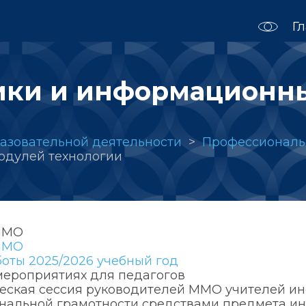
Г
ики и информационн
азовательной деятельности
Профессиональ
одулей технологии
ММО
ММО
оты 2025/2026 учебный год
мероприятиях для педагогов
еская сессия руководителей ММО учителей и
нальной грамотности средствами предмета и