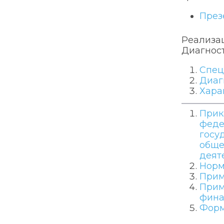
През
Реализа
Диагнос
Спец
Диаг
Хара
Прик
феде
госу
обще
деят
Норм
Прим
Прим
фина
Форм