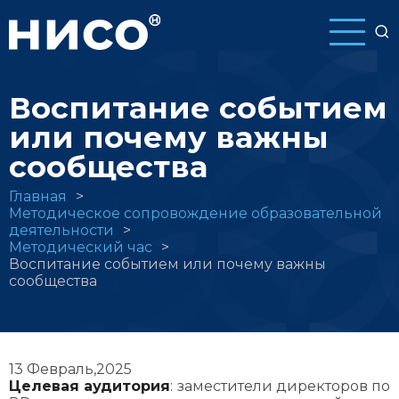
Перейти
к
основному
содержанию
Воспитание событием
или почему важны
сообщества
Строка
Главная
Методическое сопровождение образовательной
навигации
деятельности
Методический час
Воспитание событием или почему важны
сообщества
13 Февраль,2025
Целевая аудитория
: заместители директоров по