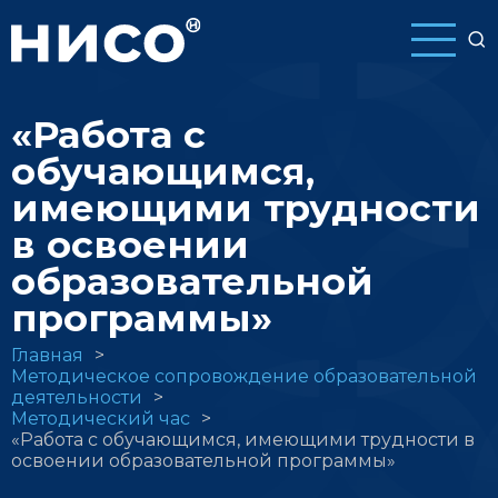
Перейти
к
основному
содержанию
«Работа с
обучающимся,
имеющими трудности
в освоении
образовательной
программы»
Строка
Главная
Методическое сопровождение образовательной
навигации
деятельности
Методический час
«Работа с обучающимся, имеющими трудности в
освоении образовательной программы»