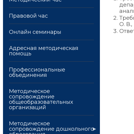
депа
анал
Правовой час
Треб
О. В
Отве
Онлайн семинары
Адресная методическая
помощь
Профессиональные
объединения
Методическое
сопровождение
общеобразовательных
организаций
Методическое
сопровождение дошкольного