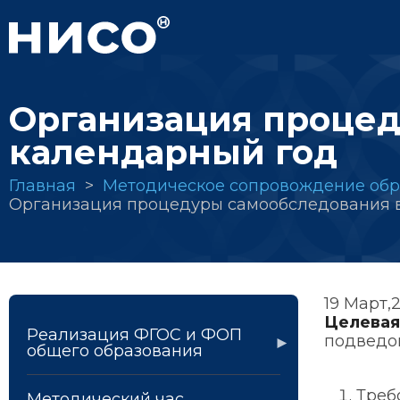
Перейти
к
основному
содержанию
Организация процед
календарный год
Строка
Главная
Методическое сопровождение обр
Организация процедуры самообследования в
навигации
19 Март,
Целева
Реализация ФГОС и ФОП
подведо
общего образования
Треб
Методический час