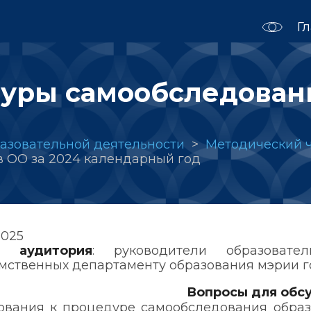
Г
уры самообследовани
азовательной деятельности
Методический 
 ОО за 2024 календарный год
2025
я аудитория
: руководители образоват
мственных департаменту образования мэрии г
Вопросы для обс
ования к процедуре самообследования образ