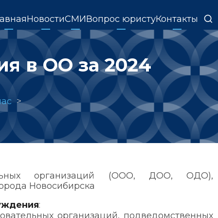
Основная
лавная
Новости
СМИ
Вопрос юристу
Контакты
навигация
я в ОО за 2024
час
ельных организаций (ООО, ДОО, ОДО),
орода Новосибирска
уждения
:
овательных организаций, подведомственных