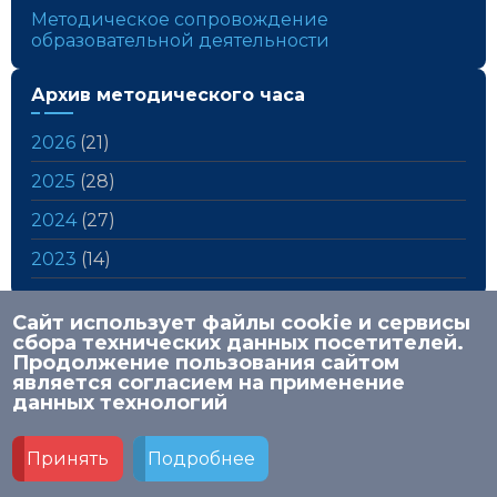
Методическое сопровождение
образовательной деятельности
Архив методического часа
2026
(21)
2025
(28)
2024
(27)
2023
(14)
Сайт использует файлы cookie и сервисы
сбора технических данных посетителей.
Продолжение пользования сайтом
является согласием на применение
© 2026 НИСО
данных технологий
Политика в отношении обработки персональных
данных в МАУ ДПО «НИСО»
Принять
Подробнее