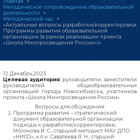
Строка
Главная
Методическое сопровождение образовательной
навигации
деятельности
Методический час
«Актуальные вопросы разработки/корректировки
Программы развития образовательной
организации (в рамках реализации проекта
«Школа Минпросвещения России»)»
12 Декабрь,2023
Целевая аудитория
: руководители, заместители
руководителей общеобразовательных
организаций города Новосибирска, участников
проекта «Школа Минпросвещения России»
Вопросы для обсуждения:
Программа развития – стратегический
документ образовательной организации:
подходы к разработке/корректировке,
Молокова И. С., старший методист МАУ ДПО
«НИСО», к.п.н. Саватеева Я. Н., старший