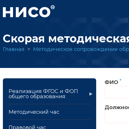
Перейти
к
основному
содержанию
Скорая методическа
Строка
Главная
Методическое сопровождение обр
навигации
ФИО
Реализация ФГОС и ФОП
общего образования
Должно
Методический час
Правовой час