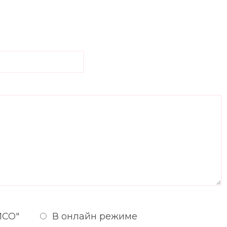
ИСО"
В онлайн режиме