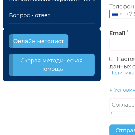
Телефон
Телефо
Вопрос - ответ
Email
Онлайн методист
Насто
Скорая методическая
данных 
помощь
Политика
Услови