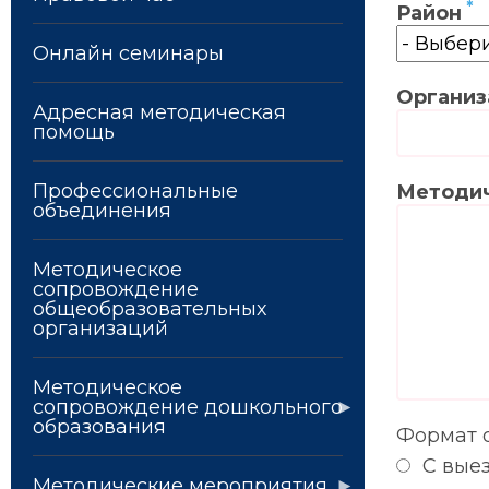
Район
Онлайн семинары
Организ
Адресная методическая
помощь
Профессиональные
Методич
объединения
Методическое
сопровождение
общеобразовательных
организаций
Методическое
сопровождение дошкольного
образования
Формат 
С вые
Методические мероприятия