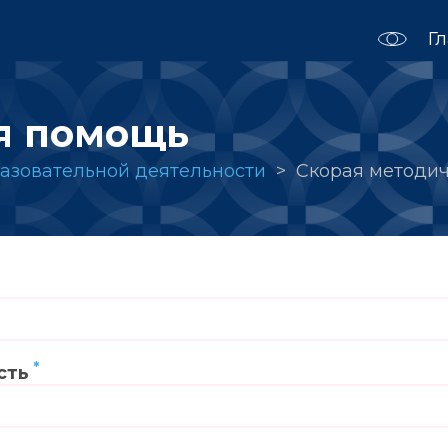
Г
я помощь
азовательной деятельности
Скорая методи
сть