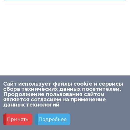
Сайт использует файлы cookie и сервисы
сбора технических данных посетителей.
Продолжение пользования сайтом
является согласием на применение
© 2026 НИСО
данных технологий
Политика в отношении обработки персональных
данных в МАУ ДПО «НИСО»
Принять
Подробнее