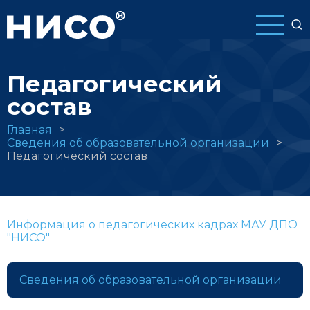
Перейти
к
основному
содержанию
Педагогический
состав
Строка
Главная
Сведения об образовательной организации
навигации
Педагогический состав
Информация о педагогических кадрах МАУ ДПО
"НИСО"
Сведения об образовательной организации