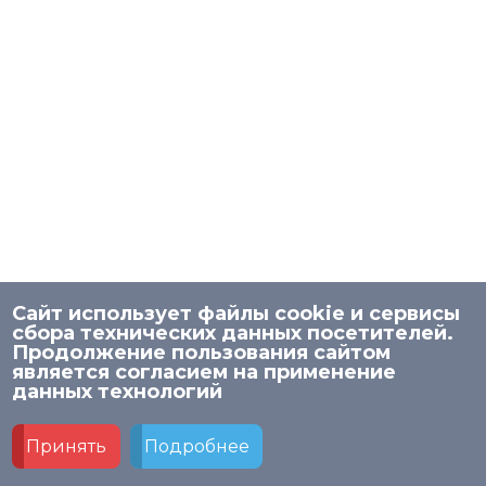
Сайт использует файлы cookie и сервисы
сбора технических данных посетителей.
Продолжение пользования сайтом
является согласием на применение
© 2026 НИСО
данных технологий
Политика в отношении обработки персональных
данных в МАУ ДПО «НИСО»
Принять
Подробнее