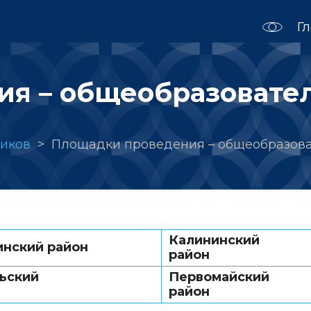
Г
я – общеобразовате
иков
Площадки проведения – общеобразова
Калининский
нский район
район
ьский
Первомайский
район