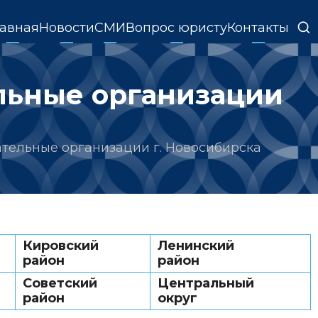
Основная
лавная
Новости
СМИ
Вопрос юристу
Контакты
навигация
льные организации
тельные организации г. Новосибирска
Кировский
Ленинский
район
район
Советский
Центральный
район
округ