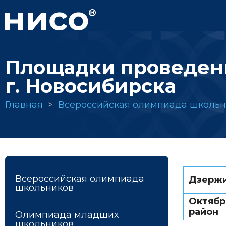
Перейти
к
основному
содержанию
Площадки проведени
г. Новосибирска
Строка
Главная
Всероссийская олимпиада школьн
навигации
Всероссийская олимпиада
Дзержи
школьников
Октябр
район
Олимпиада младших
школьников