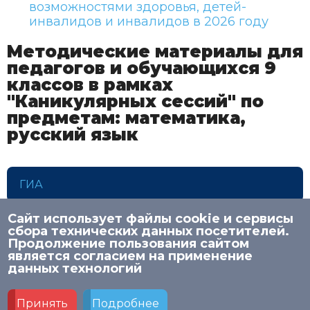
возможностями здоровья, детей-
инвалидов и инвалидов в 2026 году
Методические материалы для
педагогов и обучающихся 9
классов в рамках
"Каникулярных сессий" по
предметам: математика,
русский язык
ГИА
Сайт использует файлы cookie и сервисы
сбора технических данных посетителей.
Продолжение пользования сайтом
является согласием на применение
© 2026 НИСО
данных технологий
Политика в отношении обработки персональных
данных в МАУ ДПО «НИСО»
Принять
Подробнее