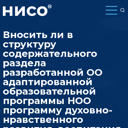
Перейти
к
основному
содержанию
Вносить ли в
структуру
содержательного
раздела
разработанной ОО
адаптированной
образовательной
программы НОО
программу духовно-
нравственного