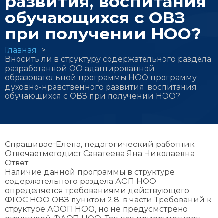
развития, воспитания
обучающихся с ОВЗ
при получении НОО?
Строка
Главная
Вносить ли в структуру содержательного раздела
навигации
разработанной ОО адаптированной
образовательной программы НОО программу
духовно-нравственного развития, воспитания
обучающихся с ОВЗ при получении НОО?
Спрашивает
Елена, педагогический работник
Отвечает
методист Саватеева Яна Николаевна
Ответ
Наличие данной программы в структуре
содержательного раздела АОП НОО
определяется требованиями действующего
ФГОС НОО ОВЗ пунктом 2.8. в части Требований к
структуре АООП НОО, но не предусмотрено