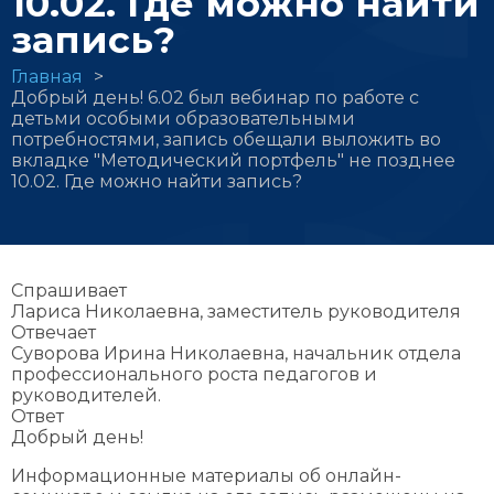
10.02. Где можно найти
запись?
Строка
Главная
Добрый день! 6.02 был вебинар по работе с
навигации
детьми особыми образовательными
потребностями, запись обещали выложить во
вкладке "Методический портфель" не позднее
10.02. Где можно найти запись?
Спрашивает
Лариса Николаевна, заместитель руководителя
Отвечает
Суворова Ирина Николаевна, начальник отдела
профессионального роста педагогов и
руководителей.
Ответ
Добрый день!
Информационные материалы об онлайн-