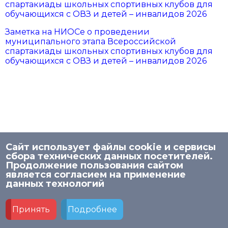
спартакиады школьных спортивных клубов для
обучающихся с ОВЗ и детей – инвалидов 2026
Заметка на НИОСе о проведении
муниципального этапа Всероссийской
спартакиады школьных спортивных клубов для
обучающихся с ОВЗ и детей – инвалидов 2026
Сайт использует файлы cookie и сервисы
сбора технических данных посетителей.
Продолжение пользования сайтом
является согласием на применение
© 2026 НИСО
данных технологий
Политика в отношении обработки персональных
данных в МАУ ДПО «НИСО»
Принять
Подробнее