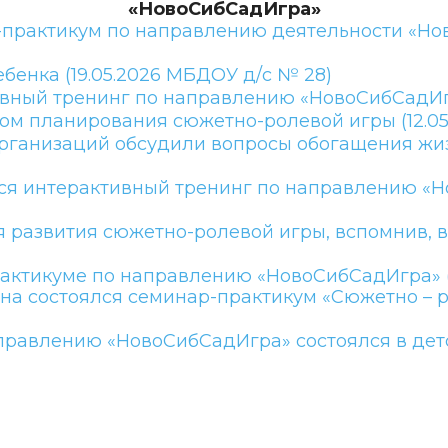
«НовоСибСадИгра»
-практикум по направлению деятельности «Нов
ебенка (19.05.2026 МБДОУ д/с № 28)
ивный тренинг по направлению «НовоСибСадИгр
ом планирования сюжетно-ролевой игры (12.05
рганизаций обсудили вопросы обогащения жизн
ся интерактивный тренинг по направлению «Н
 развития сюжетно-ролевой игры, вспомнив, во 
актикуме по направлению «НовоСибСадИгра» (
а состоялся семинар-практикум «Сюжетно – ро
равлению «НовоСибСадИгра» состоялся в детск